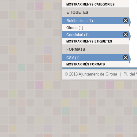
MOSTRAR MENYS CATEGORIES
ETIQUETES
Retribucions (1)
Girona (1)
Consistori (1)
MOSTRAR MENYS ETIQUETES
FORMATS
CSV (1)
MOSTRAR MÉS FORMATS
© 2013 Ajuntament de Girona
|
Pl. del