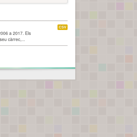
CSV
2006 a 2017. Els
seu càrrec,...