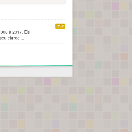
CSV
2006 a 2017. Els
seu càrrec,...