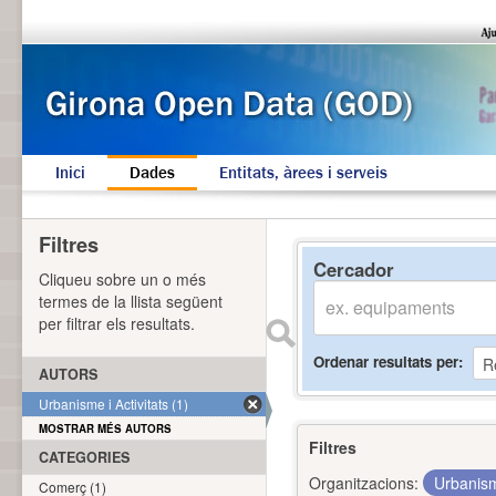
Inici
Dades
Entitats, àrees i serveis
Filtres
Cercador
Cliqueu sobre un o més
termes de la llista següent
per filtrar els resultats.
Ordenar resultats per
AUTORS
Urbanisme i Activitats (1)
MOSTRAR MÉS AUTORS
Filtres
CATEGORIES
Organitzacions:
Urbanism
Comerç (1)