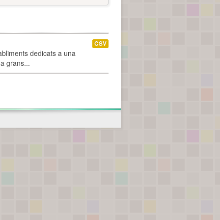
CSV
abliments dedicats a una
 a grans...