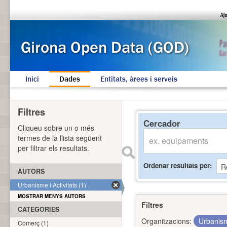
Inici
Dades
Entitats, àrees i serveis
Filtres
Cercador
Cliqueu sobre un o més
termes de la llista següent
per filtrar els resultats.
Ordenar resultats per
AUTORS
Urbanisme i Activitats (1)
MOSTRAR MENYS AUTORS
Filtres
CATEGORIES
Organitzacions:
Urbanism
Comerç (1)