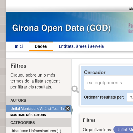
Inici
Dades
Entitats, àrees i serveis
Filtres
Cercador
Cliqueu sobre un o més
termes de la llista següent
per filtrar els resultats.
Ordenar resultats per
AUTORS
Unitat Municipal d'Anàlisi Te... (1)
MOSTRAR MÉS AUTORS
Filtres
CATEGORIES
Organitzacions:
Unitat Mu
Urbanisme i infraestructures (1)