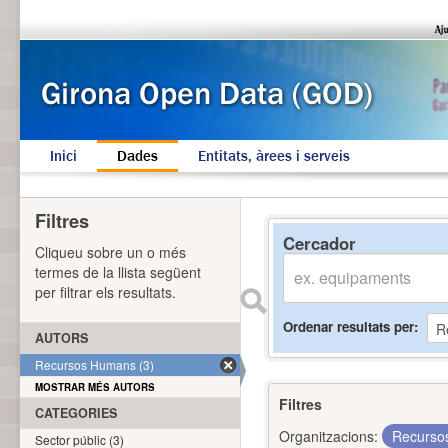
Inici
Dades
Entitats, àrees i serveis
Filtres
Cercador
Cliqueu sobre un o més
termes de la llista següent
per filtrar els resultats.
Ordenar resultats per
AUTORS
Recursos Humans (3)
MOSTRAR MÉS AUTORS
Filtres
CATEGORIES
Organitzacions:
Recurs
Sector públic (3)