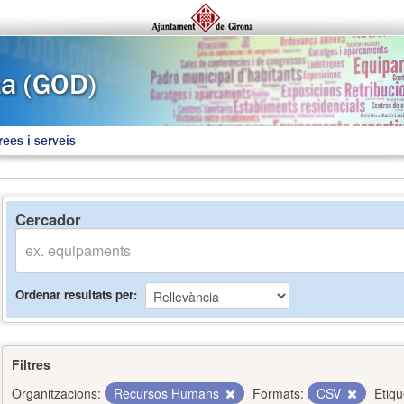
rees i serveis
Cercador
Ordenar resultats per
Filtres
Organitzacions:
Recursos Humans
Formats:
CSV
Etiqu