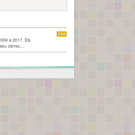
CSV
2006 a 2017. Els
seu càrrec,...