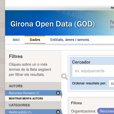
Inici
Dades
Entitats, àrees i serveis
Filtres
Cercador
Cliqueu sobre un o més
termes de la llista següent
per filtrar els resultats.
Ordenar resultats per
AUTORS
Recursos Humans (1)
MOSTRAR MENYS AUTORS
Filtres
CATEGORIES
Organitzacions:
Recurs
Sector públic (1)