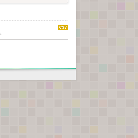
CSV
s.