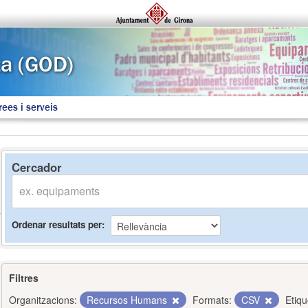
rees i serveis
Cercador
Ordenar resultats per
Filtres
Organitzacions:
Recursos Humans
Formats:
CSV
Etiqu