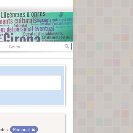
etes:
Personal