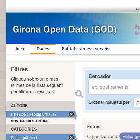
Inici
Dades
Entitats, àrees i serveis
Filtres
Cercador
Cliqueu sobre un o més
termes de la llista següent
per filtrar els resultats.
Ordenar resultats per
AUTORS
Paisatge i Hàbitat Urbà (1)
MOSTRAR MÉS AUTORS
Filtres
CATEGORIES
Organitzacions:
Paisatge
Sector públic (1)