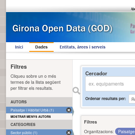
Inici
Dades
Entitats, àrees i serveis
Filtres
Cercador
Cliqueu sobre un o més
termes de la llista següent
per filtrar els resultats.
Ordenar resultats per
AUTORS
Paisatge i Hàbitat Urbà (1)
MOSTRAR MENYS AUTORS
Filtres
CATEGORIES
Organitzacions:
Paisatge
Sector públic (1)