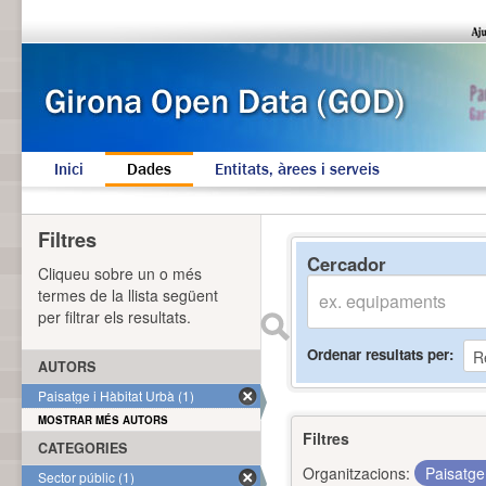
Inici
Dades
Entitats, àrees i serveis
Filtres
Cercador
Cliqueu sobre un o més
termes de la llista següent
per filtrar els resultats.
Ordenar resultats per
AUTORS
Paisatge i Hàbitat Urbà (1)
MOSTRAR MÉS AUTORS
Filtres
CATEGORIES
Organitzacions:
Paisatge
Sector públic (1)