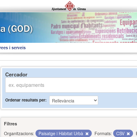
rees i serveis
Cercador
Ordenar resultats per
Filtres
Organitzacions:
Paisatge i Hàbitat Urbà
Formats:
CSV