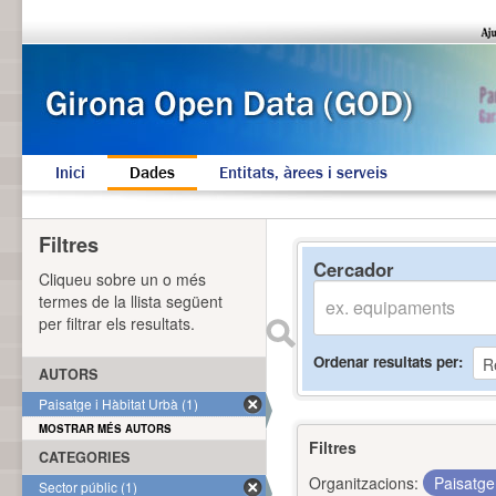
Inici
Dades
Entitats, àrees i serveis
Filtres
Cercador
Cliqueu sobre un o més
termes de la llista següent
per filtrar els resultats.
Ordenar resultats per
AUTORS
Paisatge i Hàbitat Urbà (1)
MOSTRAR MÉS AUTORS
Filtres
CATEGORIES
Organitzacions:
Paisatge
Sector públic (1)