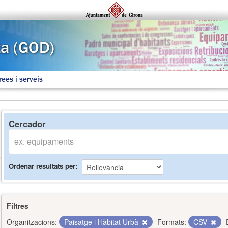
rees i serveis
Cercador
Ordenar resultats per
Filtres
Organitzacions:
Paisatge i Hàbitat Urbà
Formats:
CSV