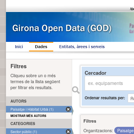
Inici
Dades
Entitats, àrees i serveis
Filtres
Cercador
Cliqueu sobre un o més
termes de la llista següent
per filtrar els resultats.
Ordenar resultats per
AUTORS
Paisatge i Hàbitat Urbà (1)
MOSTRAR MÉS AUTORS
Filtres
CATEGORIES
Organitzacions:
Paisatge
Sector públic (1)