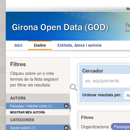
Inici
Dades
Entitats, àrees i serveis
Filtres
Cercador
Cliqueu sobre un o més
termes de la llista següent
per filtrar els resultats.
Ordenar resultats per
AUTORS
Paisatge i Hàbitat Urbà (1)
MOSTRAR MÉS AUTORS
Filtres
CATEGORIES
Organitzacions:
Paisatge
Sector públic (1)