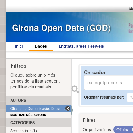
Inici
Dades
Entitats, àrees i serveis
Filtres
Cercador
Cliqueu sobre un o més
termes de la llista següent
per filtrar els resultats.
Ordenar resultats per
AUTORS
Oficina de Comunicació, Docum... (1)
MOSTRAR MÉS AUTORS
Filtres
CATEGORIES
Organitzacions:
Oficina 
Sector públic (1)