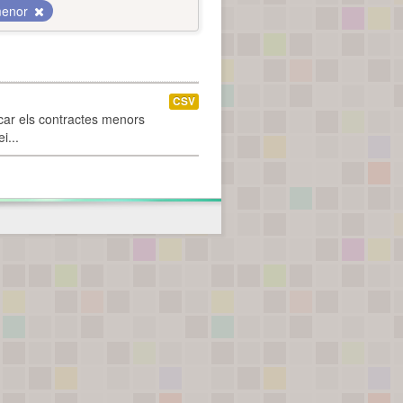
menor
CSV
car els contractes menors
i...