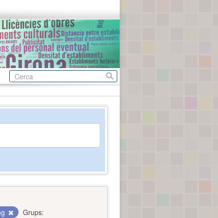
ing
Grups: