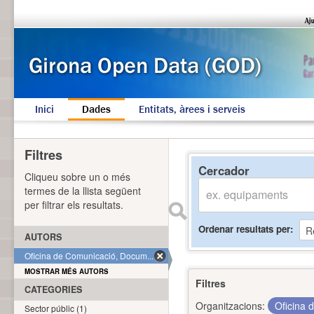
Inici
Dades
Entitats, àrees i serveis
Filtres
Cercador
Cliqueu sobre un o més
termes de la llista següent
per filtrar els resultats.
Ordenar resultats per
AUTORS
Oficina de Comunicació, Docum... (1)
MOSTRAR MÉS AUTORS
Filtres
CATEGORIES
Organitzacions:
Oficina 
Sector públic (1)