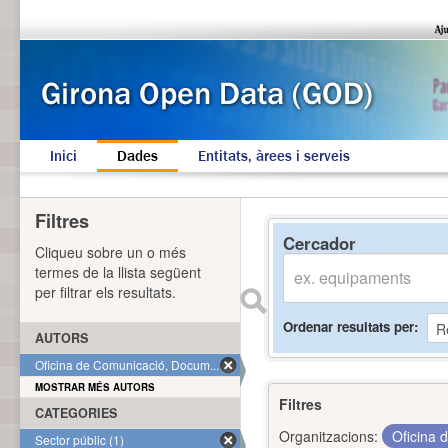
Inici
Dades
Entitats, àrees i serveis
Filtres
Cercador
Cliqueu sobre un o més
termes de la llista següent
per filtrar els resultats.
Ordenar resultats per
AUTORS
Oficina de Comunicació, Docum... (1)
MOSTRAR MÉS AUTORS
Filtres
CATEGORIES
Organitzacions:
Oficina 
Sector públic (1)