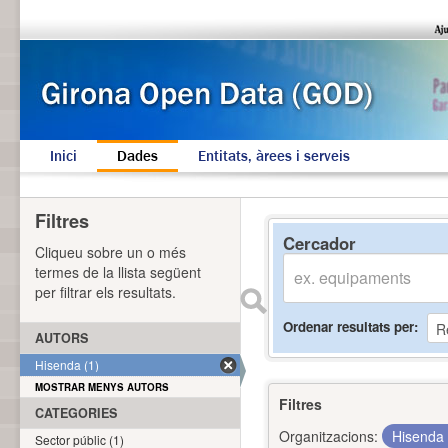
Inici
Dades
Entitats, àrees i serveis
Filtres
Cercador
Cliqueu sobre un o més
termes de la llista següent
per filtrar els resultats.
Ordenar resultats per
AUTORS
Hisenda (1)
MOSTRAR MENYS AUTORS
Filtres
CATEGORIES
Organitzacions:
Hisenda
Sector públic (1)