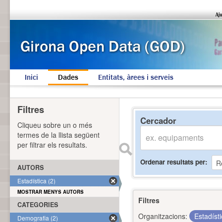
Inici
Dades
Entitats, àrees i serveis
Filtres
Cercador
Cliqueu sobre un o més
termes de la llista següent
per filtrar els resultats.
Ordenar resultats per
AUTORS
Estadística (2)
MOSTRAR MENYS AUTORS
Filtres
CATEGORIES
Organitzacions:
Estadíst
Demografia (2)