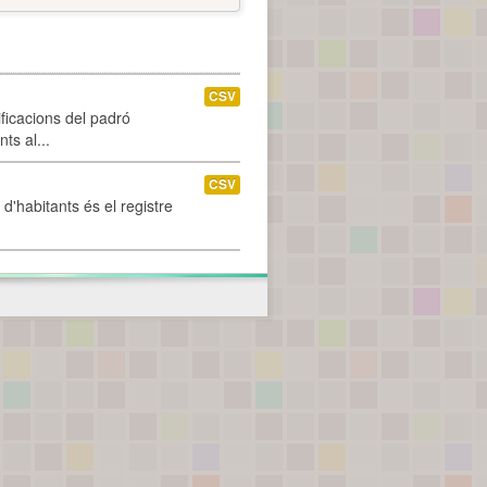
CSV
ificacions del padró
ts al...
CSV
d'habitants és el registre