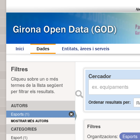
Inici
Dades
Entitats, àrees i serveis
Filtres
Cercador
Cliqueu sobre un o més
termes de la llista següent
per filtrar els resultats.
Ordenar resultats per
AUTORS
Esports (1)
MOSTRAR MÉS AUTORS
Filtres
CATEGORIES
Organitzacions:
Esports
Esport (1)