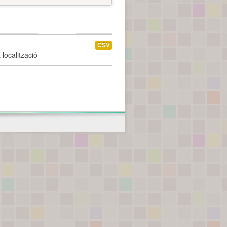
CSV
localització