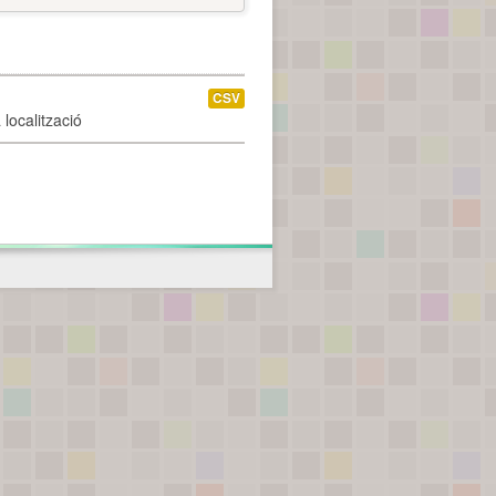
CSV
localització