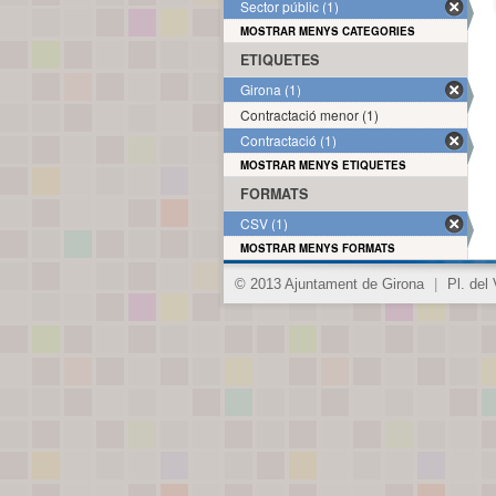
Sector públic (1)
MOSTRAR MENYS CATEGORIES
ETIQUETES
Girona (1)
Contractació menor (1)
Contractació (1)
MOSTRAR MENYS ETIQUETES
FORMATS
CSV (1)
MOSTRAR MENYS FORMATS
© 2013 Ajuntament de Girona
|
Pl. del