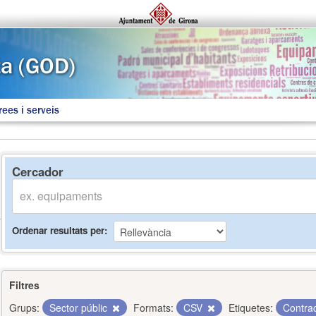
rees i serveis
Cercador
Ordenar resultats per
Filtres
Grups:
Sector públic
Formats:
CSV
Etiquetes:
Contra