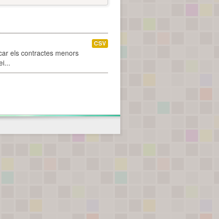
CSV
car els contractes menors
i...