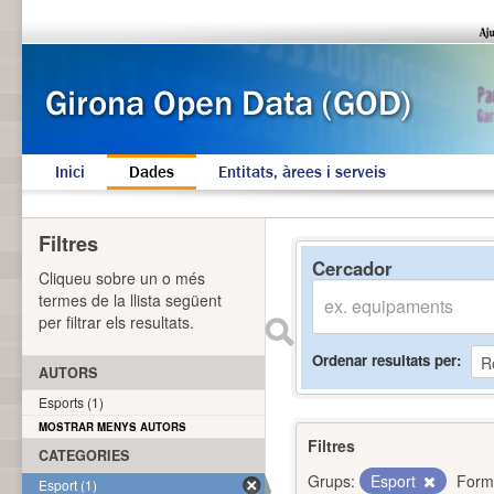
Inici
Dades
Entitats, àrees i serveis
Filtres
Cercador
Cliqueu sobre un o més
termes de la llista següent
per filtrar els resultats.
Ordenar resultats per
AUTORS
Esports (1)
MOSTRAR MENYS AUTORS
Filtres
CATEGORIES
Grups:
Esport
Form
Esport (1)