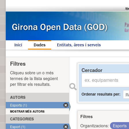
Inici
Dades
Entitats, àrees i serveis
Filtres
Cercador
Cliqueu sobre un o més
termes de la llista següent
per filtrar els resultats.
Ordenar resultats per
AUTORS
Esports (1)
MOSTRAR MÉS AUTORS
Filtres
CATEGORIES
Organitzacions:
Esports
Esport (1)