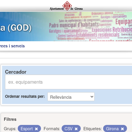
rees i serveis
Cercador
Ordenar resultats per
Filtres
Grups:
Esport
Formats:
CSV
Etiquetes:
Girona