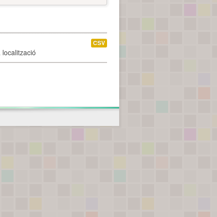
CSV
localització