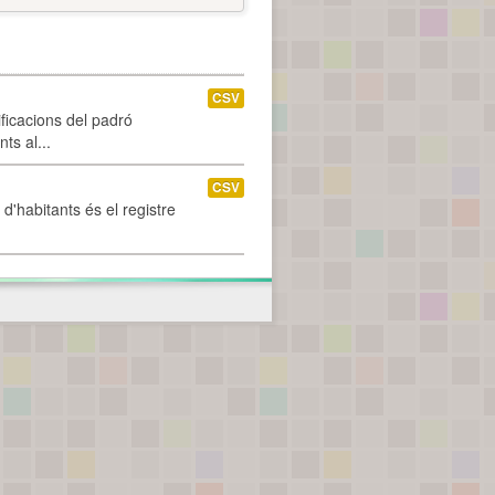
CSV
ificacions del padró
ts al...
CSV
d'habitants és el registre