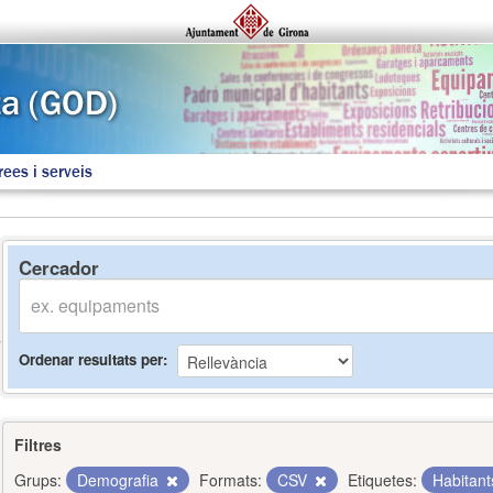
rees i serveis
Cercador
Ordenar resultats per
Filtres
Grups:
Demografia
Formats:
CSV
Etiquetes:
Habitan