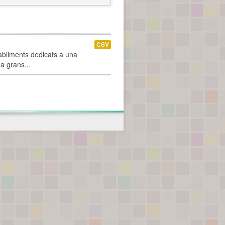
CSV
abliments dedicats a una
 a grans...