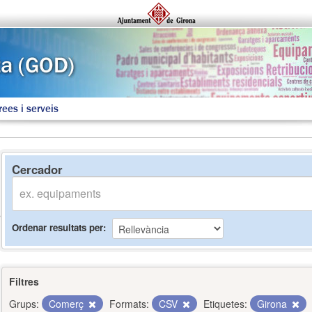
rees i serveis
Cercador
Ordenar resultats per
Filtres
Grups:
Comerç
Formats:
CSV
Etiquetes:
Girona