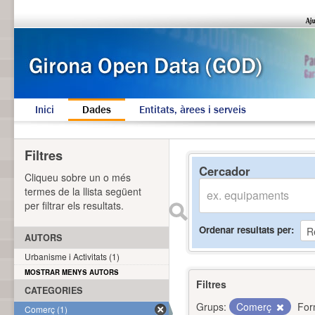
Inici
Dades
Entitats, àrees i serveis
Filtres
Cercador
Cliqueu sobre un o més
termes de la llista següent
per filtrar els resultats.
Ordenar resultats per
AUTORS
Urbanisme i Activitats (1)
MOSTRAR MENYS AUTORS
Filtres
CATEGORIES
Grups:
Comerç
For
Comerç (1)