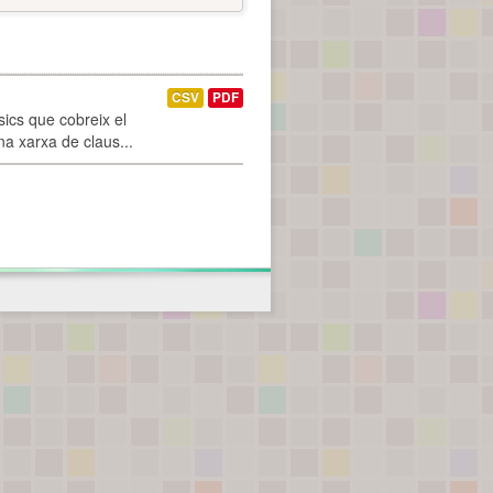
CSV
PDF
ics que cobreix el
na xarxa de claus...