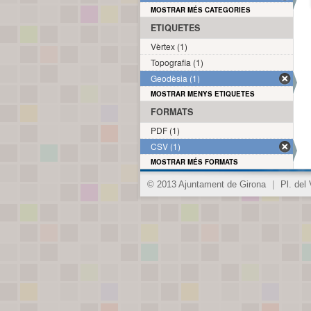
MOSTRAR MÉS CATEGORIES
ETIQUETES
Vèrtex (1)
Topografia (1)
Geodèsia (1)
MOSTRAR MENYS ETIQUETES
FORMATS
PDF (1)
CSV (1)
MOSTRAR MÉS FORMATS
© 2013 Ajuntament de Girona
|
Pl. del