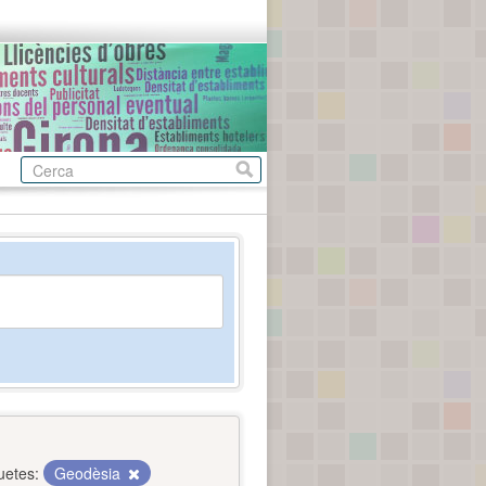
uetes:
Geodèsia