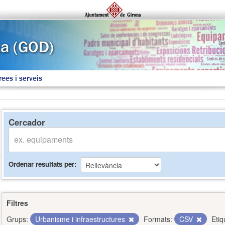
rees i serveis
Cercador
Ordenar resultats per
Filtres
Grups:
Urbanisme i infraestructures
Formats:
CSV
Etiq