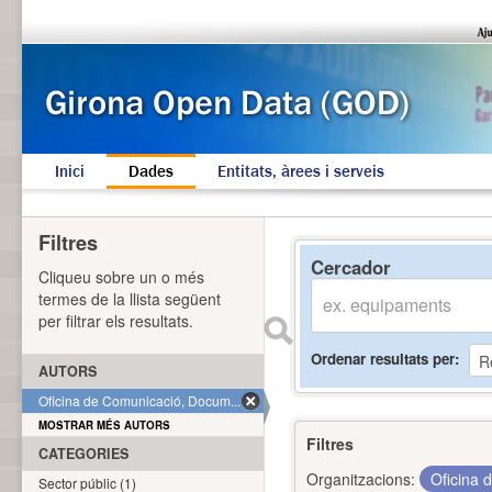
Inici
Dades
Entitats, àrees i serveis
Filtres
Cercador
Cliqueu sobre un o més
termes de la llista següent
per filtrar els resultats.
Ordenar resultats per
AUTORS
Oficina de Comunicació, Docum... (1)
MOSTRAR MÉS AUTORS
Filtres
CATEGORIES
Organitzacions:
Oficina 
Sector públic (1)