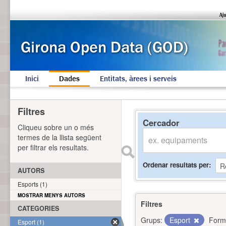
Inici
Dades
Entitats, àrees i serveis
Filtres
Cercador
Cliqueu sobre un o més
termes de la llista següent
per filtrar els resultats.
Ordenar resultats per
AUTORS
Esports (1)
MOSTRAR MENYS AUTORS
Filtres
CATEGORIES
Grups:
Esport
Form
Esport (1)