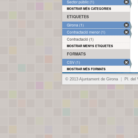
Sector públic (1)
MOSTRAR MÉS CATEGORIES
ETIQUETES
Girona (1)
Contractació menor (1)
Contractació (1)
MOSTRAR MENYS ETIQUETES
FORMATS
CSV (1)
MOSTRAR MÉS FORMATS
© 2013 Ajuntament de Girona
|
Pl. del