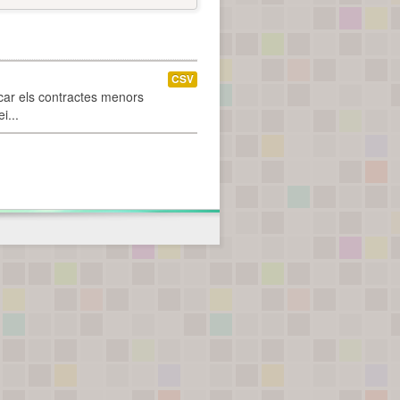
CSV
car els contractes menors
i...