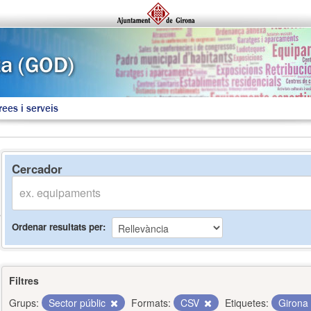
rees i serveis
Cercador
Ordenar resultats per
Filtres
Grups:
Sector públic
Formats:
CSV
Etiquetes:
Girona