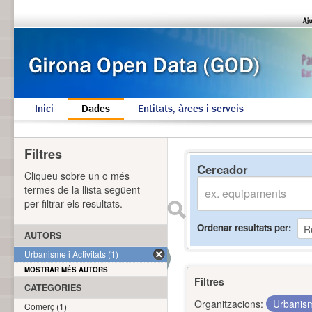
Inici
Dades
Entitats, àrees i serveis
Filtres
Cercador
Cliqueu sobre un o més
termes de la llista següent
per filtrar els resultats.
Ordenar resultats per
AUTORS
Urbanisme i Activitats (1)
MOSTRAR MÉS AUTORS
Filtres
CATEGORIES
Organitzacions:
Urbanism
Comerç (1)