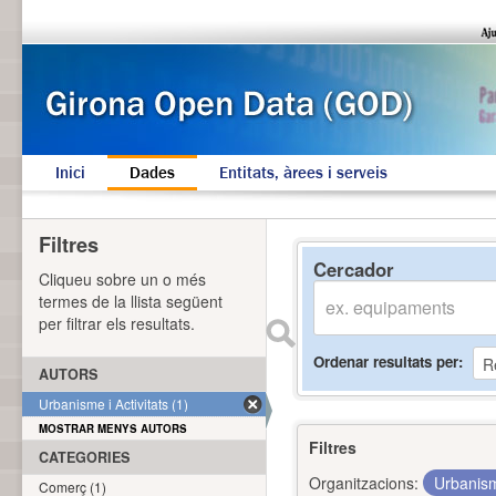
Inici
Dades
Entitats, àrees i serveis
Filtres
Cercador
Cliqueu sobre un o més
termes de la llista següent
per filtrar els resultats.
Ordenar resultats per
AUTORS
Urbanisme i Activitats (1)
MOSTRAR MENYS AUTORS
Filtres
CATEGORIES
Organitzacions:
Urbanism
Comerç (1)