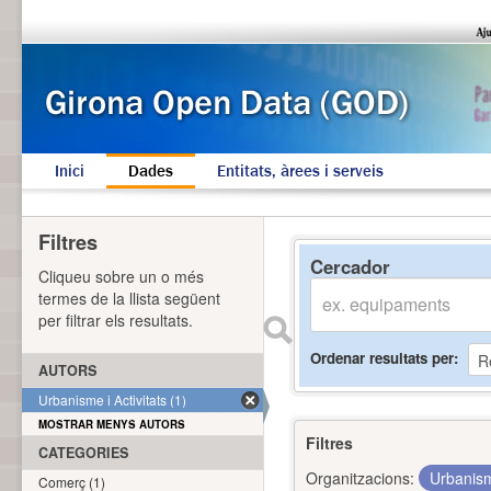
Inici
Dades
Entitats, àrees i serveis
Filtres
Cercador
Cliqueu sobre un o més
termes de la llista següent
per filtrar els resultats.
Ordenar resultats per
AUTORS
Urbanisme i Activitats (1)
MOSTRAR MENYS AUTORS
Filtres
CATEGORIES
Organitzacions:
Urbanism
Comerç (1)