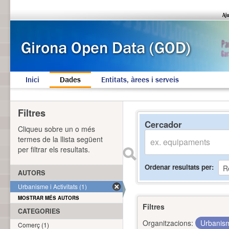
Inici
Dades
Entitats, àrees i serveis
Filtres
Cercador
Cliqueu sobre un o més
termes de la llista següent
per filtrar els resultats.
Ordenar resultats per
AUTORS
Urbanisme i Activitats (1)
MOSTRAR MÉS AUTORS
Filtres
CATEGORIES
Organitzacions:
Urbanism
Comerç (1)