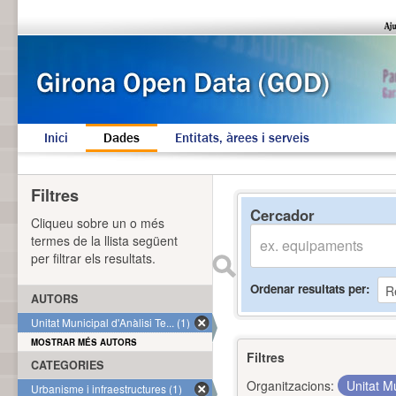
Inici
Dades
Entitats, àrees i serveis
Filtres
Cercador
Cliqueu sobre un o més
termes de la llista següent
per filtrar els resultats.
Ordenar resultats per
AUTORS
Unitat Municipal d'Anàlisi Te... (1)
MOSTRAR MÉS AUTORS
Filtres
CATEGORIES
Organitzacions:
Unitat Mu
Urbanisme i infraestructures (1)