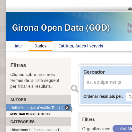
Inici
Dades
Entitats, àrees i serveis
Filtres
Cercador
Cliqueu sobre un o més
termes de la llista següent
per filtrar els resultats.
Ordenar resultats per
AUTORS
Unitat Municipal d'Anàlisi Te... (1)
MOSTRAR MENYS AUTORS
Filtres
CATEGORIES
Organitzacions:
Unitat Mu
Urbanisme i infraestructures (1)