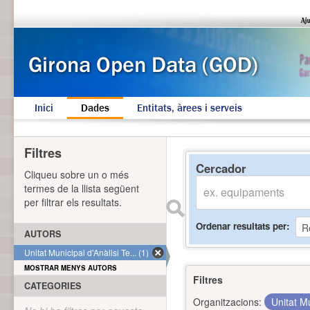
Inici
Dades
Entitats, àrees i serveis
Filtres
Cercador
Cliqueu sobre un o més
termes de la llista següent
per filtrar els resultats.
Ordenar resultats per
AUTORS
Unitat Municipal d'Anàlisi Te... (1)
MOSTRAR MENYS AUTORS
Filtres
CATEGORIES
Organitzacions:
Unitat Mu