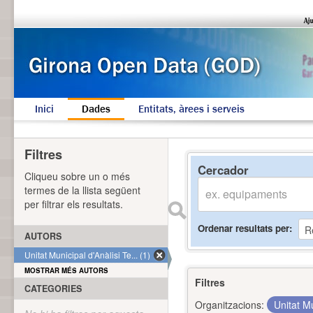
Inici
Dades
Entitats, àrees i serveis
Filtres
Cercador
Cliqueu sobre un o més
termes de la llista següent
per filtrar els resultats.
Ordenar resultats per
AUTORS
Unitat Municipal d'Anàlisi Te... (1)
MOSTRAR MÉS AUTORS
Filtres
CATEGORIES
Organitzacions:
Unitat Mu