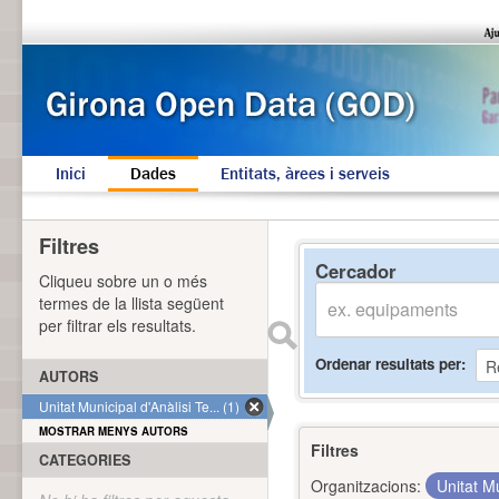
Inici
Dades
Entitats, àrees i serveis
Filtres
Cercador
Cliqueu sobre un o més
termes de la llista següent
per filtrar els resultats.
Ordenar resultats per
AUTORS
Unitat Municipal d'Anàlisi Te... (1)
MOSTRAR MENYS AUTORS
Filtres
CATEGORIES
Organitzacions:
Unitat Mu