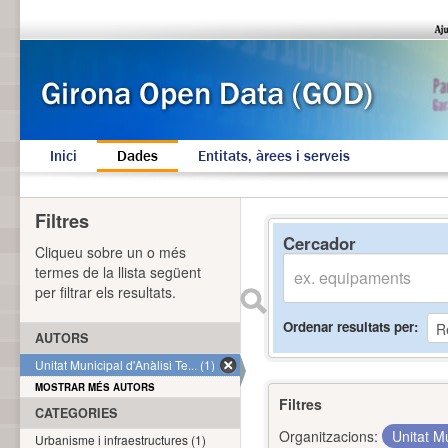
Inici
Dades
Entitats, àrees i serveis
Filtres
Cercador
Cliqueu sobre un o més
termes de la llista següent
per filtrar els resultats.
Ordenar resultats per
AUTORS
Unitat Municipal d'Anàlisi Te... (1)
MOSTRAR MÉS AUTORS
Filtres
CATEGORIES
Organitzacions:
Unitat Mu
Urbanisme i infraestructures (1)