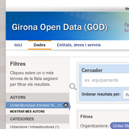
Inici
Dades
Entitats, àrees i serveis
Filtres
Cercador
Cliqueu sobre un o més
termes de la llista següent
per filtrar els resultats.
Ordenar resultats per
AUTORS
Unitat Municipal d'Anàlisi Te... (1)
MOSTRAR MÉS AUTORS
Filtres
CATEGORIES
Organitzacions:
Unitat Mu
Urbanisme i infraestructures (1)